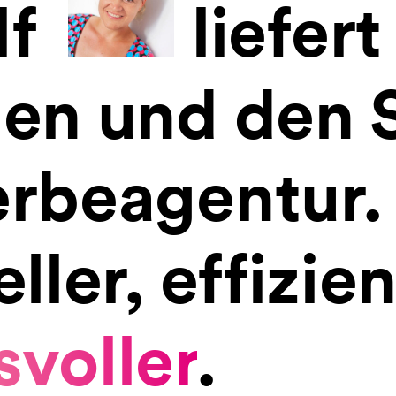
lf
liefert
gen und den 
erbeagentur.
ller, effizie
voller
.