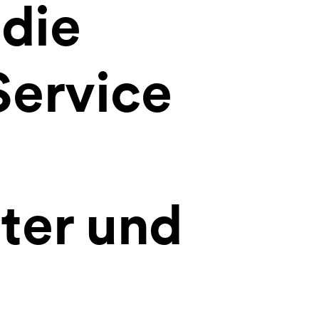
 die
Service
nter und