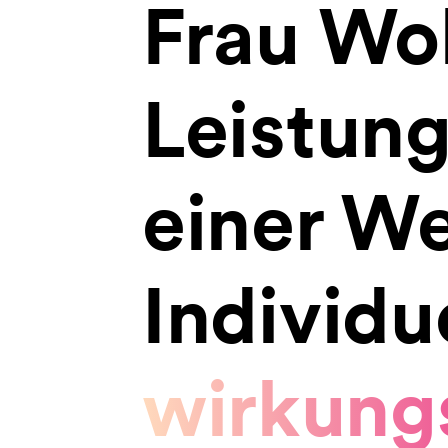
Frau Wo
Leistun
einer W
Individue
wirkungs