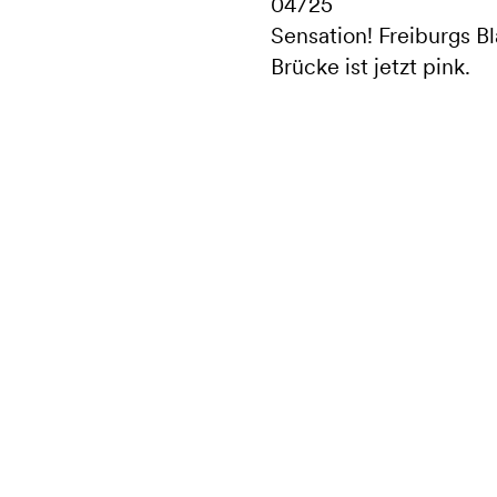
04/25
Sensation!
Freiburgs
Bl
Brücke
ist jetzt pink.