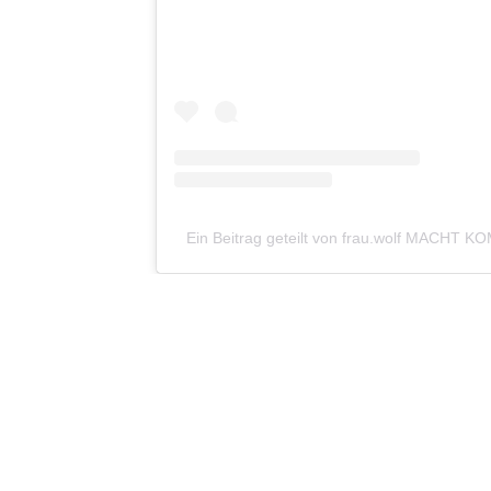
umschau
kennenle
dabeisein
Ein Beitrag geteilt von frau.wolf MACHT 
hallosage