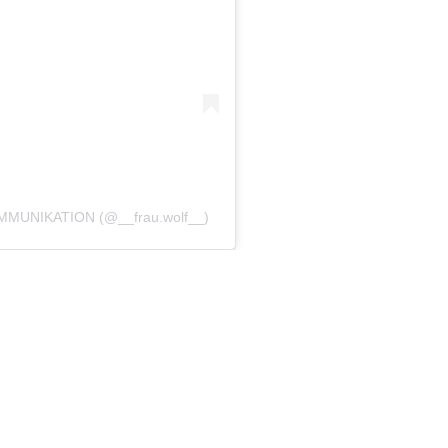
en
rnen
KOMMUNIKATION (@__frau.wolf__)
n