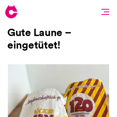
Gute Laune –
umschauen
eingetütet!
kennenlernen
dabeisein
hallosagen